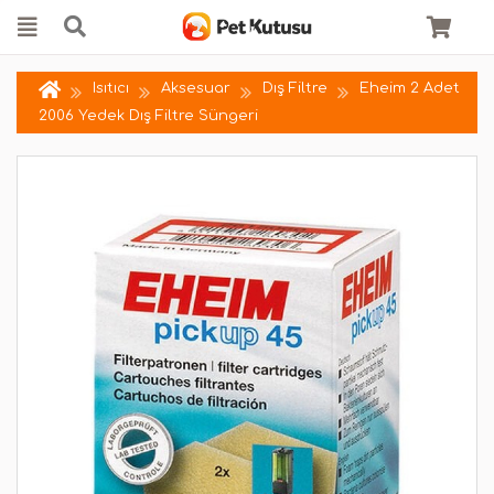
Isıtıcı
Aksesuar
Dış Filtre
Eheim 2 Adet
2006 Yedek Dış Filtre Süngeri