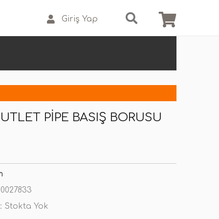
Giriş Yap
UTLET PIPE BASIŞ BORUSU
m
0027833
:
Stokta Yok