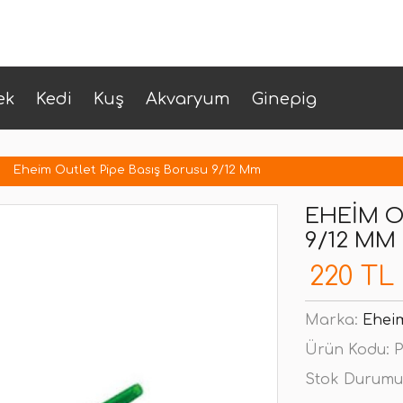
ek
Kedi
Kuş
Akvaryum
Ginepig
Eheim Outlet Pipe Basış Borusu 9/12 Mm
EHEIM O
9/12 MM
220 TL
Marka:
Ehei
Ürün Kodu:
P
Stok Durumu