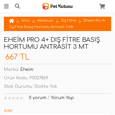
Isıtıcı
Aksesuar
Dış Filtre
Eheim Pro 4+
Dış Fitre Basış Hortumu Antrasit 3 Mt
EHEIM PRO 4+ DIŞ FITRE BASIŞ
HORTUMU ANTRASIT 3 MT
667 TL
Marka:
Eheim
Ürün Kodu:
P0027869
Stok Durumu:
Stokta Yok
0 yorum
/
Yorum Yap
Adet