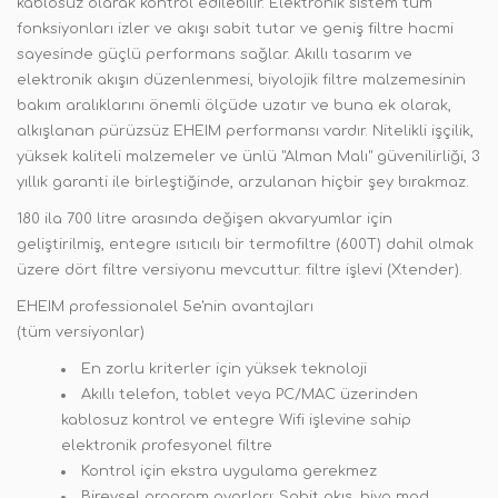
kablosuz olarak kontrol edilebilir. Elektronik sistem tüm
fonksiyonları izler ve akışı sabit tutar ve geniş filtre hacmi
sayesinde güçlü performans sağlar. Akıllı tasarım ve
elektronik akışın düzenlenmesi, biyolojik filtre malzemesinin
bakım aralıklarını önemli ölçüde uzatır ve buna ek olarak,
alkışlanan pürüzsüz EHEIM performansı vardır. Nitelikli işçilik,
yüksek kaliteli malzemeler ve ünlü "Alman Malı" güvenilirliği, 3
yıllık garanti ile birleştiğinde, arzulanan hiçbir şey bırakmaz.
180 ila 700 litre arasında değişen akvaryumlar için
geliştirilmiş, entegre ısıtıcılı bir termofiltre (600T) dahil olmak
üzere dört filtre versiyonu mevcuttur. filtre işlevi (Xtender).
EHEIM professionalel 5e'nin avantajları
(tüm versiyonlar)
En zorlu kriterler için yüksek teknoloji
Akıllı telefon, tablet veya PC/MAC üzerinden
kablosuz kontrol ve entegre Wifi işlevine sahip
elektronik profesyonel filtre
Kontrol için ekstra uygulama gerekmez
Bireysel program ayarları: Sabit akış, biyo mod,