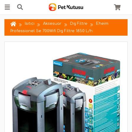
Isıtıcı
Aksesuar
Dış Filtre
Eheim
Professionel 5e 700Wifi Dış Filtre 1850 L/h