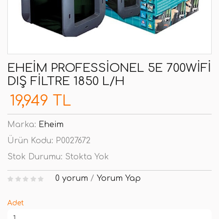
EHEIM PROFESSIONEL 5E 700WIFI
DIŞ FILTRE 1850 L/H
19,949 TL
Marka:
Eheim
Ürün Kodu:
P0027672
Stok Durumu:
Stokta Yok
0 yorum
/
Yorum Yap
Adet