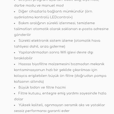
darbe modu ve manuel mod
Diğer cihazlarla bağlantı mümkündür (örn.
aydınlatma kontrolü LEDcontrol+)
Bakım aralığının sürekli izlenmesi; temizleme
talimatları otomatik olarak saklanan e-posta adresine
gönderilir
Sürekli elektronik sistem izleme (otomatik hava
tahliyesi dahil; arıza giderme)
Yapılandırmadan sonra Wifi işlevi devre dışı
bırakılabilir
Hassas biyofiltre malzemesini bozmadan mekanik
kontaminasyonun hızlı bir şekilde çıkarılması için
kolayca erişilebilen büyük ön filtre (doğrudan pompa
kafasının altında)
Büyük bidon ve filtre hacmi
Filtre kutusu, entegre emiş yardımı sayesinde hızla
dolar
Yüksek kaliteli, aşınmayan seramik aks ve yataklar
sessiz performansı garanti eder