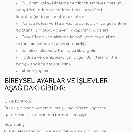
Kullanımı kolay kilitleme tertibatlı emniyet hortumu
adaptörü; adaptör sadece hortum valfleri
kapatıldığında serbest bırakılabilir
Pompa kafası ve filtre kabı arasında sıkı ve güvenli bir
bağlantı için büyük güvenlik kapatma klipsleri
Easy Clean – temizleme kapağı yardımıyla filtre
ortamının kolay ve güvenli temizliği
Kurulum aksesuarları ile birlikte gelir
Tatlı su ve deniz suyu için uygundur (termofiltre
hariç – sadece tatlı su için)
Alman yapımı
BIREYSEL AYARLAR VE IŞLEVLER
AŞAĞIDAKI GIBIDIR:
Çıkış kontrolü:
Su akış hızında kademeli artış - maksimum kapasite,
geleneksel filtrelerin performansını aşıyor.
Sabit akış:
Filtredeki artan kirlilik elektronik olarak algılanır ve