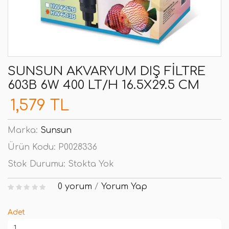
SUNSUN AKVARYUM DIŞ FILTRE
603B 6W 400 LT/H 16.5X29.5 CM
1,579 TL
Marka:
Sunsun
Ürün Kodu:
P0028336
Stok Durumu:
Stokta Yok
0 yorum
/
Yorum Yap
Adet