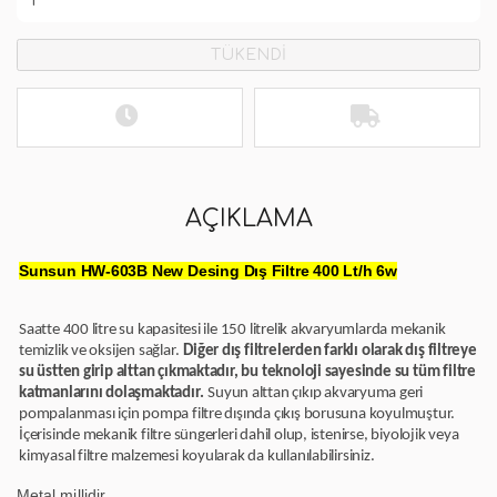
TÜKENDİ
AÇIKLAMA
Sunsun HW-603B New Desing Dış Filtre 400 Lt/h 6w
Saatte 400 litre su kapasitesi ile 150 litrelik akvaryumlarda mekanik
temizlik ve oksijen sağlar.
Diğer dış filtrelerden farklı olarak dış filtreye
su üstten girip alttan çıkmaktadır, bu teknoloji sayesinde su tüm filtre
katmanlarını dolaşmaktadır.
Suyun alttan çıkıp akvaryuma geri
pompalanması için pompa filtre dışında çıkış borusuna koyulmuştur.
İçerisinde mekanik filtre süngerleri dahil olup, istenirse, biyolojik veya
kimyasal filtre malzemesi koyularak da kullanılabilirsiniz.
Metal millidir.