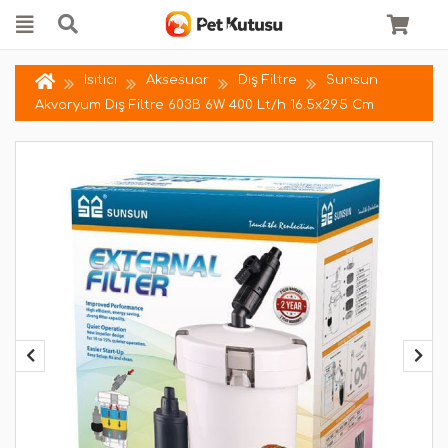
Isıtıcı
Aksesuar
Dış Filtre
Sunsun
Akvaryum Dış Filtre 603B 6W 400 Lt/h 16.5x29.5 Cm