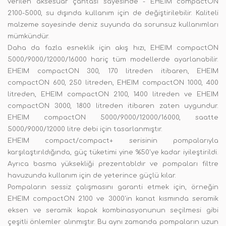
verilen aksesuar çantası sayesinde - EHEIM compactON
2100-5000, su dışında kullanım için de değiştirilebilir. Kaliteli
malzeme sayesinde deniz suyunda da sorunsuz kullanımları
mümkündür.
Daha da fazla esneklik için akış hızı, EHEIM compactON
5000/9000/12000/16000 hariç tüm modellerde ayarlanabilir.
EHEIM compactON 300, 170 litreden itibaren, EHEIM
compactON 600, 250 litreden, EHEIM compactON 1000, 400
litreden, EHEIM compactON 2100, 1400 litreden ve EHEIM
compactON 3000, 1800 litreden itibaren zaten uygundur.
EHEIM compactON 5000/9000/12000/16000, saatte
5000/9000/12000 litre debi için tasarlanmıştır.
EHEIM compact/compact+ serisinin pompalarıyla
karşılaştırıldığında, güç tüketimi yine %50'ye kadar iyileştirildi.
Ayrıca basma yüksekliği prezentabldır ve pompaları filtre
havuzunda kullanım için de yeterince güçlü kılar.
Pompaların sessiz çalışmasını garanti etmek için, örneğin
EHEIM compactON 2100 ve 3000'in kanat kısmında seramik
eksen ve seramik kapak kombinasyonunun seçilmesi gibi
çeşitli önlemler alınmıştır. Bu aynı zamanda pompaların uzun