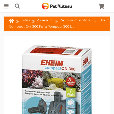
Isıtıcı
Aksesuar
Akvaryum Motoru
Eheim
Compact On 300 Kafa Pompası 300 Lt