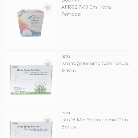
Dophin
AP1502 7x10 Cm Hava
Pompası
TÜKENDİ
İsta
Ista Yağmurlama Cam Borusu
12 Mm
TÜKENDİ
İsta
Ista 16 Mm Yağmurlama Cam
Borusu