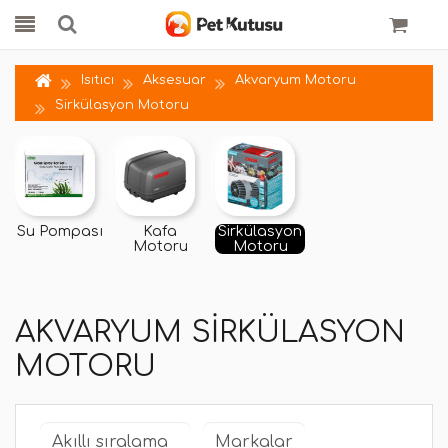
Isıtıcı
Aksesuar
Akvaryum Motoru
Sirkülasyon Motoru
Su Pompası
Kafa
Sirkülasyon
Motoru
Motoru
AKVARYUM SIRKÜLASYON
MOTORU