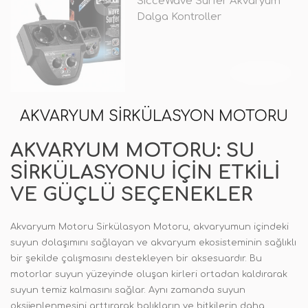
SicceWave Surfer Akvaryum
Dalga Kontroller
TÜKENDİ
AKVARYUM SIRKÜLASYON MOTORU
AKVARYUM MOTORU: SU
SIRKÜLASYONU İÇIN ETKILI
VE GÜÇLÜ SEÇENEKLER
Akvaryum Motoru Sirkülasyon Motoru, akvaryumun içindeki
suyun dolaşımını sağlayan ve akvaryum ekosisteminin sağlıklı
bir şekilde çalışmasını destekleyen bir aksesuardır. Bu
motorlar suyun yüzeyinde oluşan kirleri ortadan kaldırarak
suyun temiz kalmasını sağlar. Aynı zamanda suyun
oksijenlenmesini arttırarak balıkların ve bitkilerin daha