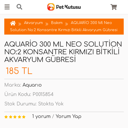
Akvaryum
Bakım
AQUARİO 300 Ml Neo
Solution No:2 Konsantre Kırmızı Bitkili Akvaryum Gübresi
AQUARİO 300 ML NEO SOLUTION
NO:2 KONSANTRE KIRMIZI BITKILI
AKVARYUM GÜBRESI
185 TL
Marka:
Aquarıo
Ürün Kodu:
P0015854
Stok Durumu:
Stokta Yok
1 yorum
/
Yorum Yap