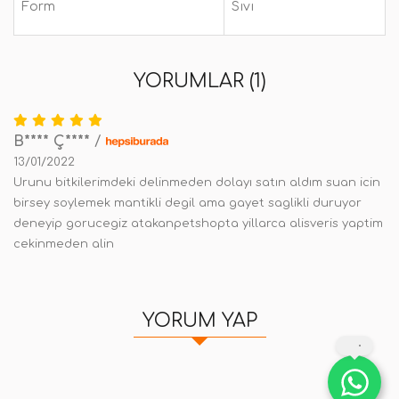
Form
Sıvı
YORUMLAR (1)
B**** Ç****
/
13/01/2022
Urunu bitkilerimdeki delinmeden dolayı satın aldım suan icin
birsey soylemek mantikli degil ama gayet saglikli duruyor
deneyip gorucegiz atakanpetshopta yillarca alisveris yaptim
cekinmeden alin
YORUM YAP