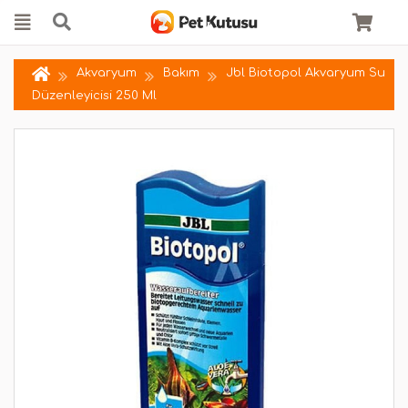
Akvaryum
Bakım
Jbl Biotopol Akvaryum Su
Düzenleyicisi 250 Ml