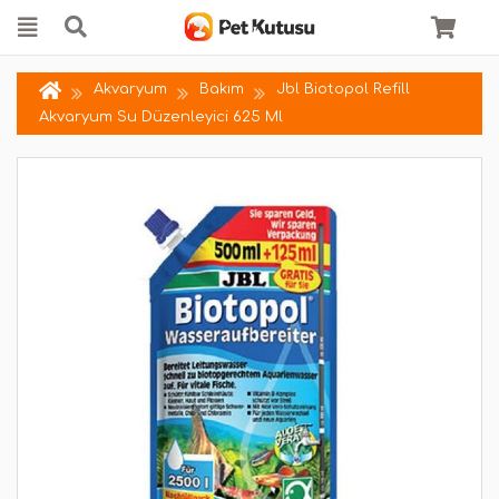
Akvaryum
Bakım
Jbl Biotopol Refill
Akvaryum Su Düzenleyici 625 Ml