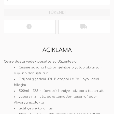
TÜKENDİ
AÇIKLAMA
Çevre dostu yedek poşette su düzenleyici
Çeşme suyunu hızlı bir şekilde biyotop akvaryum
suyuna dönüştürür.
Orijinal şişedeki JBL Biotopol ile 1’e 1 aynı ideal
bileşim
500ml + 125ml ücretsiz hediye – siz para tasarrufu
yaparsınız – JBL paketlemeden tasarruf eder.
Akvaryumculukta
aktif çevre koruması.