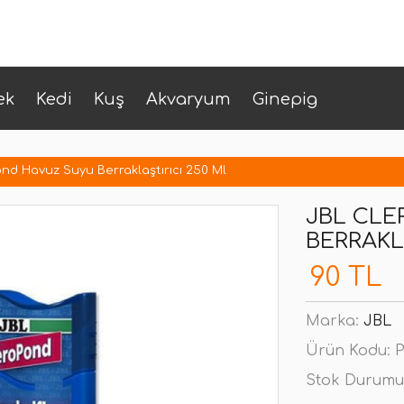
ek
Kedi
Kuş
Akvaryum
Ginepig
nd Havuz Suyu Berraklaştırıcı 250 Ml
JBL CL
BERRAKL
90 TL
Marka:
JBL
Ürün Kodu:
P
Stok Durumu