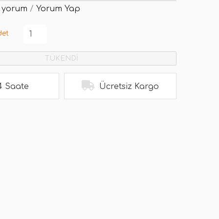
 yorum
/
Yorum Yap
det
TÜKENDİ
4 Saate
Ücretsiz Kargo