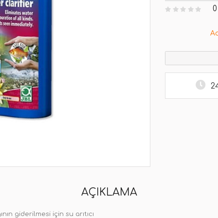
0
A
2
AÇIKLAMA
nın giderilmesi için su arıtıcı