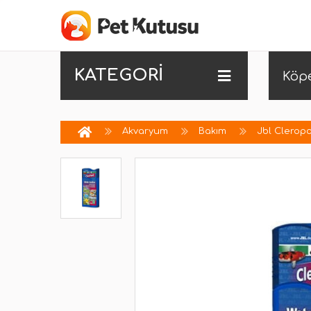
KATEGORİ
Köp
Akvaryum
Bakım
Jbl Cleropo