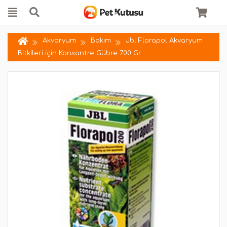
Akvaryum
Bakım
Jbl Florapol Akvaryum
Bitkileri için Konsantre Gübre 700 Gr