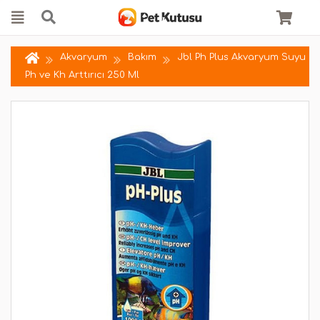
Akvaryum
Bakım
Jbl Ph Plus Akvaryum Suyu
Ph ve Kh Arttırıcı 250 Ml