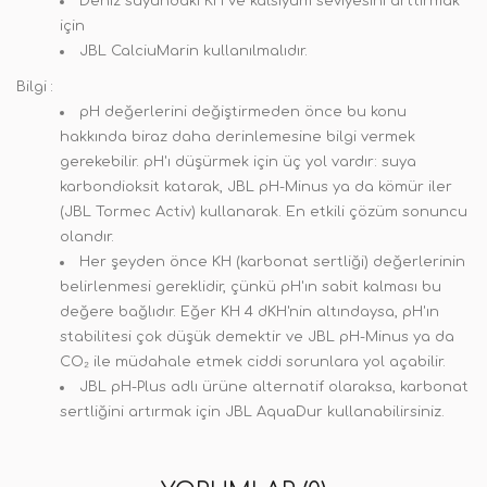
Deniz suyundaki KH ve kalsiyum seviyesini arttırmak
için
JBL CalciuMarin kullanılmalıdır.
Bilgi :
pH değerlerini değiştirmeden önce bu konu
hakkında biraz daha derinlemesine bilgi vermek
gerekebilir. pH'ı düşürmek için üç yol vardır: suya
karbondioksit katarak, JBL pH-Minus ya da kömür iler
(JBL Tormec Activ) kullanarak. En etkili çözüm sonuncu
olandır.
Her şeyden önce KH (karbonat sertliği) değerlerinin
belirlenmesi gereklidir, çünkü pH'ın sabit kalması bu
değere bağlıdır. Eğer KH 4 dKH'nin altındaysa, pH'ın
stabilitesi çok düşük demektir ve JBL pH-Minus ya da
CO₂ ile müdahale etmek ciddi sorunlara yol açabilir.
JBL pH-Plus adlı ürüne alternatif olaraksa, karbonat
sertliğini artırmak için JBL AquaDur kullanabilirsiniz.