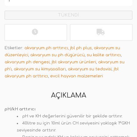
TÜKENDİ
Etiketler:
akvaryum ph arttırıcı
,
jbl ph plus
,
akvaryum su
düzenleyici
,
akvaryum su ph düşürücü
,
su kalite arttırıcı
,
akvaryum ph dengesi
,
jbl akvaryum ürünleri
,
akvaryum su
ph'ı
,
akvaryum su kimyasalları
,
akvaryum su tedavisi
,
jbl
akvaryum ph arttırıcı
,
evcil hayvan malzemeleri
AÇIKLAMA
pH/kH arttırıcı
pH ve KH değerlerini güvenilir bir şekilde arttırır.
40litre su için 10ml ürün CH seviyesini yaklaşık 1ºGKH
seviyesinde arttırır.