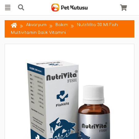
Akvaryum
Bakım
NutriVita 30 Ml Fish
Multivitamin Balık Vitamini