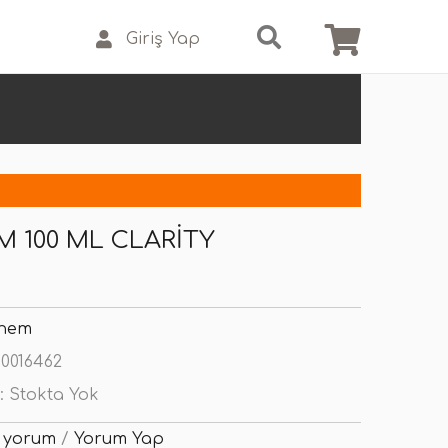
Giriş Yap
 100 ML CLARITY
hem
0016462
:
Stokta Yok
 yorum
/
Yorum Yap