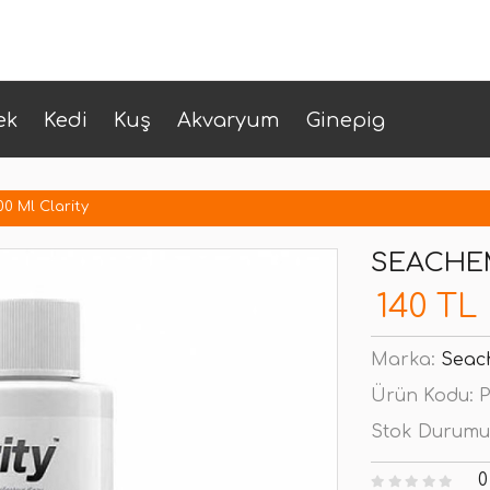
ek
Kedi
Kuş
Akvaryum
Ginepig
0 Ml Clarity
SEACHEM
140 TL
Marka:
Seac
Ürün Kodu:
P
Stok Durumu
0