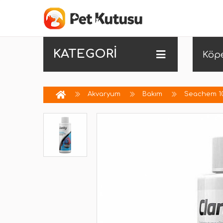
KATEGORİ
Köp
Akvaryum
Bakım
Seachem 10