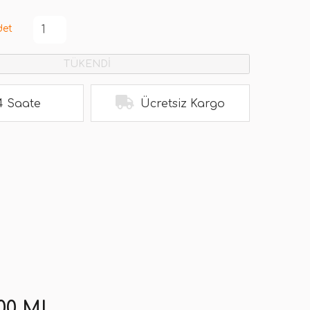
det
TÜKENDİ
4 Saate
Ücretsiz Kargo
00 ML