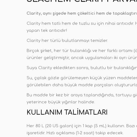
Clarity, aynı şişede hem çökeltici hem de topaklaştırı
Clarity hem tatlı hem de tuzlu su için nihai arıtıcıdır.
yapan tek arıtıcıdır!
Clarity her türlü bulutlanmayı temizler.
Birçok şirket, her tür bulanıklığı ve her farklı ortamı 
ürünler geliştirmiştir, ancak uygulamaları iki ayrı ürün
Suya Clarity ekledikten sonra, bulutlu bir bulanıklığ
Su, çıplak gözle görülemeyen küçük yüzen maddelerle
görülebilen daha büyük madde parçaları oluştururlar,
Bu madde bir kez bir araya toplandığında, tortuyu gi
yeterince büyük yığınlar halinde.
KULLANIM TALIMATLARI
Her 80 L (20 US galon) için 1 kap (5 mL) kullanın. Bazı
işaretidir. Hızlı açıklama (1-2 saat) takip edecek.