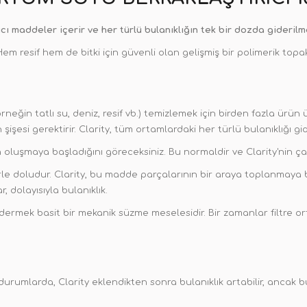
cı maddeler içerir ve her türlü bulanıklığın tek bir dozda giderilm
 Hem resif hem de bitki için güvenli olan gelişmiş bir polimerik topa
(örneğin tatlı su, deniz, resif vb.) temizlemek için birden fazla ürün
 şişesi gerektirir. Clarity, tüm ortamlardaki her türlü bulanıklığı gid
ın oluşmaya başladığını göreceksiniz. Bu normaldir ve Clarity'nin ç
 doludur. Clarity, bu madde parçalarının bir araya toplanmaya ba
 dolayısıyla bulanıklık.
dermek basit bir mekanik süzme meselesidir. Bir zamanlar filtre o
 durumlarda, Clarity eklendikten sonra bulanıklık artabilir, ancak bu 