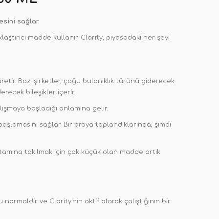
esini sağlar.
klaştırıcı madde kullanır. Clarity, piyasadaki her şeyi
 üretir. Bazı şirketler, çoğu bulanıklık türünü giderecek
erecek bileşikler içerir.
alışmaya başladığı anlamına gelir.
şlamasını sağlar. Bir araya toplandıklarında, şimdi
rtamına takılmak için çok küçük olan madde artık
normaldir ve Clarity'nin aktif olarak çalıştığının bir