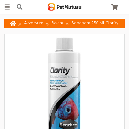
Akvaryum
Bakım
Seachem 250 Ml Clarity