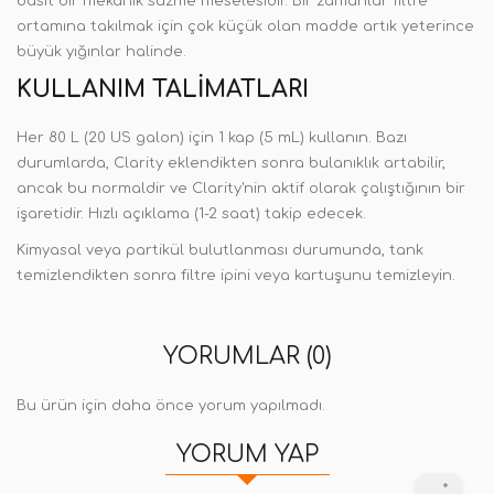
basit bir mekanik süzme meselesidir. Bir zamanlar filtre
ortamına takılmak için çok küçük olan madde artık yeterince
büyük yığınlar halinde.
KULLANIM TALIMATLARI
Her 80 L (20 US galon) için 1 kap (5 mL) kullanın. Bazı
durumlarda, Clarity eklendikten sonra bulanıklık artabilir,
ancak bu normaldir ve Clarity'nin aktif olarak çalıştığının bir
işaretidir. Hızlı açıklama (1-2 saat) takip edecek.
Kimyasal veya partikül bulutlanması durumunda, tank
temizlendikten sonra filtre ipini veya kartuşunu temizleyin.
YORUMLAR (0)
Bu ürün için daha önce yorum yapılmadı.
YORUM YAP