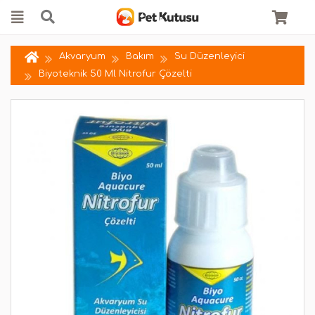
Akvaryum
Bakım
Su Düzenleyici
Biyoteknik 50 Ml Nitrofur Çözelti