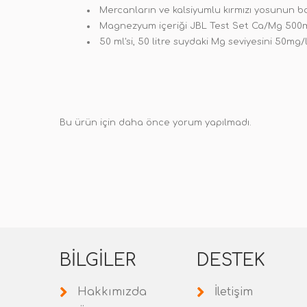
Mercanların ve kalsiyumlu kırmızı yosunun ba
Magnezyum içeriği JBL Test Set Ca/Mg 500ml 
50 ml'si, 50 litre suydaki Mg seviyesini 50mg/lit
Bu ürün için daha önce yorum yapılmadı.
BILGILER
DESTEK
Hakkımızda
İletişim