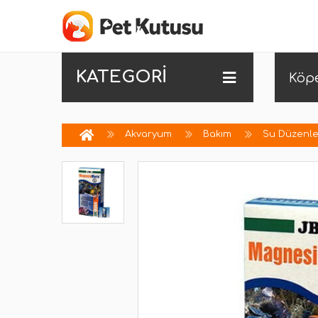
KATEGORİ
Köp
Akvaryum
Bakım
Su Düzenle