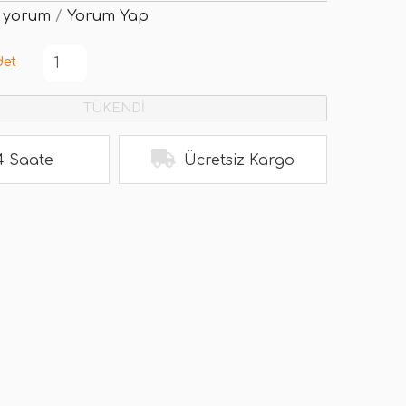
 yorum
/
Yorum Yap
det
TÜKENDİ
4 Saate
Ücretsiz Kargo