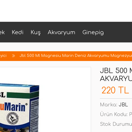
ek
Kedi
Kuş
Akvaryum
Ginepig
yici
Jbl 500 Ml Magnesiu Marin Deniz Akvaryumu Magnezy
JBL 500
AKVARY
220 TL
Marka:
JBL
Ürün Kodu:
P
Stok Durumu