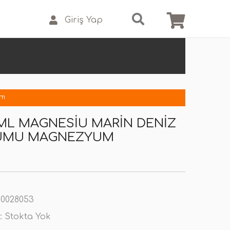
Giriş Yap
um
 ML MAGNESIU MARIN DENIZ
UMU MAGNEZYUM
0028053
:
Stokta Yok