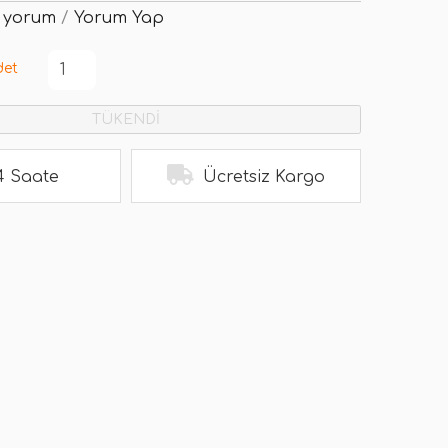
 yorum
/
Yorum Yap
det
TÜKENDİ
4 Saate
Ücretsiz Kargo