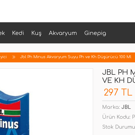
ek
Kedi
Kuş
Akvaryum
Ginepig
yici
Jbl Ph Minus Akvaryum Suyu Ph ve Kh Düşürücü 100 Ml
JBL PH 
VE KH D
297 TL
Marka:
JBL
Ürün Kodu:
P
Stok Durumu