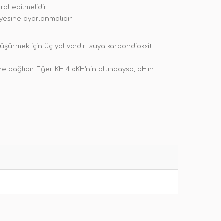
ol edilmelidir.
yesine ayarlanmalıdır.
şürmek için üç yol vardır: suya karbondioksit
e bağlıdır. Eğer KH 4 dKH'nin altındaysa, pH'ın