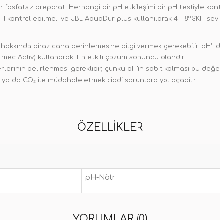
n fosfatsız preparat. Herhangi bir pH etkileşimi bir pH testiyle kontr
 kontrol edilmeli ve JBL AquaDur plus kullanılarak 4 – 8ºGKH sevi
kkında biraz daha derinlemesine bilgi vermek gerekebilir. pH'ı dü
rmec Activ) kullanarak. En etkili çözüm sonuncu olandır.
erinin belirlenmesi gereklidir, çünkü pH'ın sabit kalması bu değer
 ya da CO₂ ile müdahale etmek ciddi sorunlara yol açabilir.
ÖZELLIKLER
pH-Nötr
YORUMLAR (0)