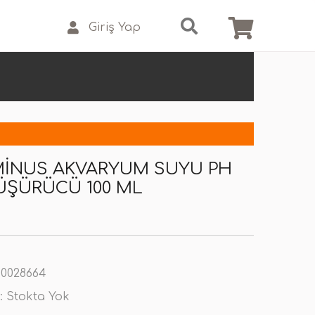
Giriş Yap
MINUS AKVARYUM SUYU PH
ÜŞÜRÜCÜ 100 ML
0028664
:
Stokta Yok