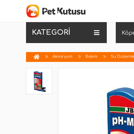
KATEGORİ
Köp
Akvaryum
Bakım
Su Düzenle