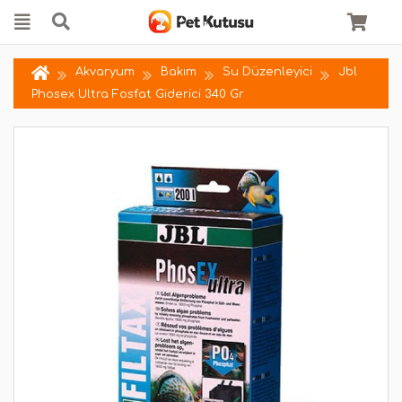
Akvaryum
Bakım
Su Düzenleyici
Jbl
Phosex Ultra Fosfat Giderici 340 Gr