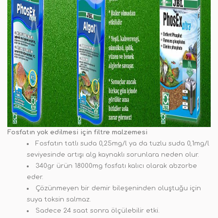
Fosfatın yok edilmesi için filtre malzemesi
Fosfatın tatlı suda 0,25mg/l ya da tuzlu suda 0,1mg/l
seviyesinde artışı alg kaynaklı sorunlara neden olur.
340gr ürün 18000mg fosfatı kalıcı olarak abzorbe
eder.
Çözünmeyen bir demir bileşeninden oluştuğu için
suya toksin salmaz.
Sadece 24 saat sonra ölçülebilir etki.