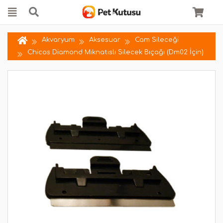
Akvaryum
Aksesuar
Cam Sileceği
Chicos Diamond Mıknatıslı Silecek Bıçağı (Dm02 İçin)