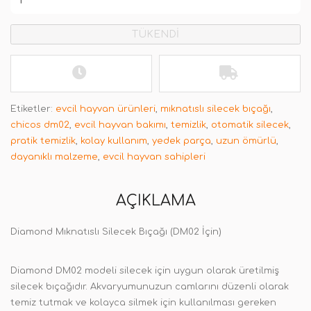
TÜKENDİ
Etiketler:
evcil hayvan ürünleri
,
mıknatıslı silecek bıçağı
,
chicos dm02
,
evcil hayvan bakımı
,
temizlik
,
otomatik silecek
,
pratik temizlik
,
kolay kullanım
,
yedek parça
,
uzun ömürlü
,
dayanıklı malzeme
,
evcil hayvan sahipleri
AÇIKLAMA
Diamond Mıknatıslı Silecek Bıçağı (DM02 İçin)
Diamond DM02 modeli silecek için uygun olarak üretilmiş
silecek bıçağıdır. Akvaryumunuzun camlarını düzenli olarak
temiz tutmak ve kolayca silmek için kullanılması gereken