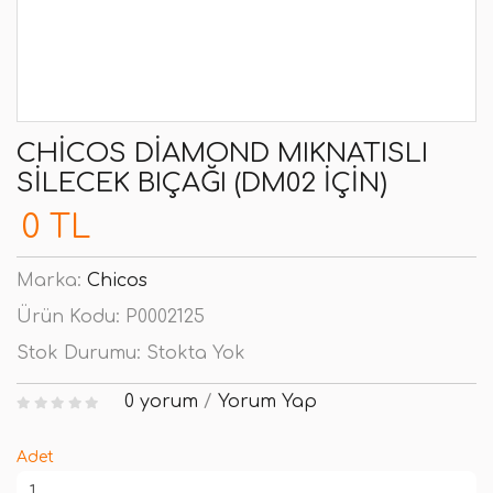
CHICOS DIAMOND MIKNATISLI
SILECEK BIÇAĞI (DM02 İÇIN)
0 TL
Marka:
Chicos
Ürün Kodu:
P0002125
Stok Durumu:
Stokta Yok
0 yorum
/
Yorum Yap
Adet