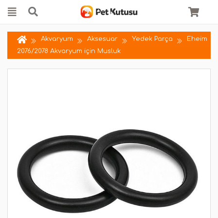
Akvaryum
Aksesuar
Yedek Parça
Eheim
2076/2078 Akvaryum için Musluk