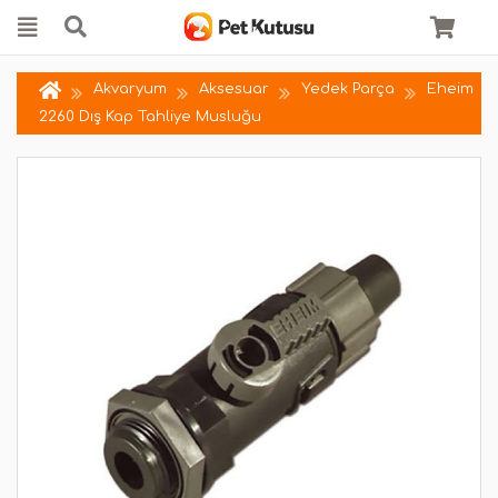
Akvaryum
Aksesuar
Yedek Parça
Eheim
2260 Dış Kap Tahliye Musluğu