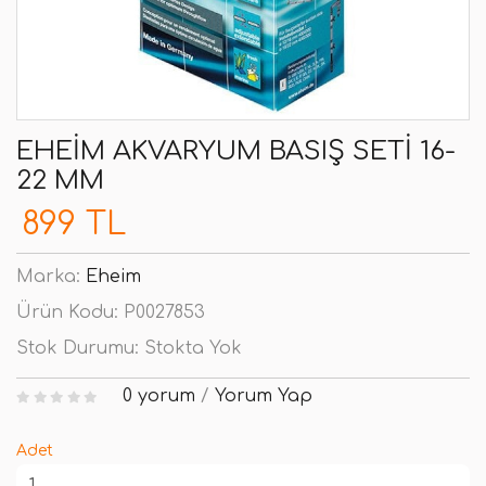
EHEIM AKVARYUM BASIŞ SETI 16-
22 MM
899 TL
Marka:
Eheim
Ürün Kodu:
P0027853
Stok Durumu:
Stokta Yok
0 yorum
/
Yorum Yap
Adet