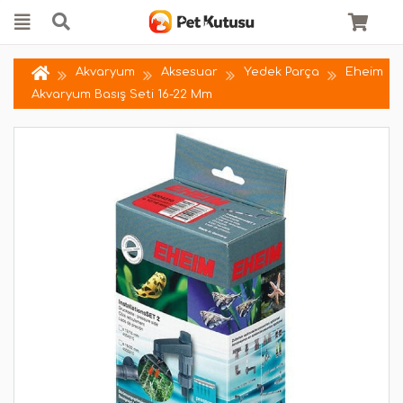
Akvaryum
Aksesuar
Yedek Parça
Eheim
Akvaryum Basış Seti 16-22 Mm