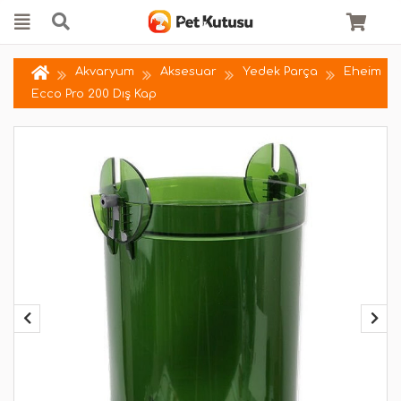
Akvaryum
Aksesuar
Yedek Parça
Eheim
Ecco Pro 200 Dış Kap