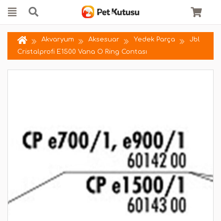
Akvaryum
Aksesuar
Yedek Parça
Jbl
Cristalprofi E1500 Vana O Ring Contası