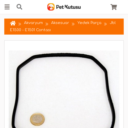
Akvaryum
Aksesuar
Yedek Parça
Jbl
E1500 - E1501 Contası