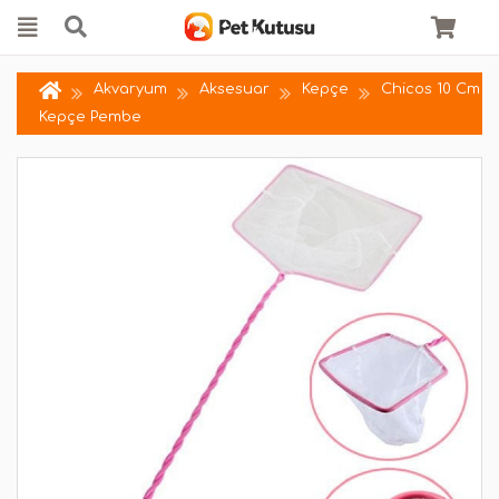
Akvaryum
Aksesuar
Kepçe
Chicos 10 Cm
Kepçe Pembe