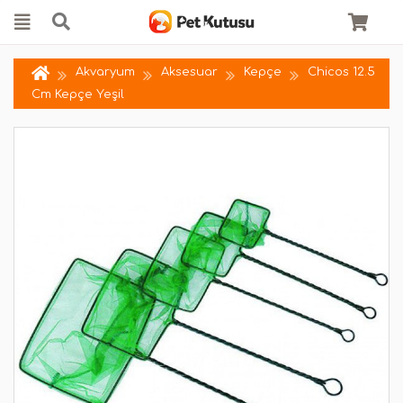
Akvaryum
Aksesuar
Kepçe
Chicos 12.5
Cm Kepçe Yeşil