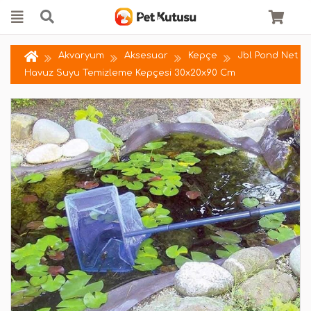
Akvaryum
Aksesuar
Kepçe
Jbl Pond Net
Havuz Suyu Temizleme Kepçesi 30x20x90 Cm