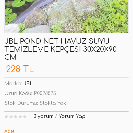
JBL POND NET HAVUZ SUYU
TEMIZLEME KEPÇESI 30X20X90
CM
228 TL
Marka:
JBL
Ürün Kodu:
P0028825
Stok Durumu:
Stokta Yok
0 yorum
/
Yorum Yap
Adet