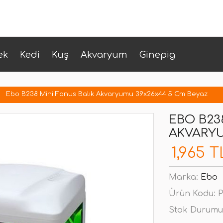
ek
Kedi
Kuş
Akvaryum
Ginepig
Ebo B238 Mini Fanus Balık Akvaryumu 39x26x44.5 Cm Beyaz
EBO B23
AKVARYU
1,965 T
Marka:
Ebo
Ürün Kodu:
P
Stok Durumu