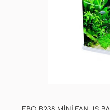
EBO B238 MINI FANUS B