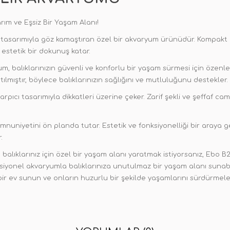
ım ve Eşsiz Bir Yaşam Alanı!
tasarımıyla göz kamaştıran özel bir akvaryum ürünüdür. Kompakt b
estetik bir dokunuş katar.
m, balıklarınızın güvenli ve konforlu bir yaşam sürmesi için özenl
tılmıştır, böylece balıklarınızın sağlığını ve mutluluğunu destekler.
pıcı tasarımıyla dikkatleri üzerine çeker. Zarif şekli ve şeffaf ca
mnuniyetini ön planda tutar. Estetik ve fonksiyonelliği bir araya
.
alıklarınız için özel bir yaşam alanı yaratmak istiyorsanız, Ebo B2
ksiyonel akvaryumla balıklarınıza unutulmaz bir yaşam alanı sunabil
ir ev sunun ve onların huzurlu bir şekilde yaşamlarını sürdürmeler