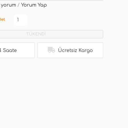
 yorum
/
Yorum Yap
det
TÜKENDİ
4 Saate
Ücretsiz Kargo