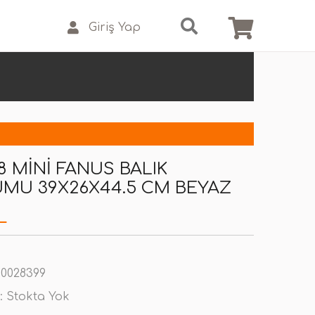
Giriş Yap
8 MINI FANUS BALIK
MU 39X26X44.5 CM BEYAZ
L
0028399
:
Stokta Yok