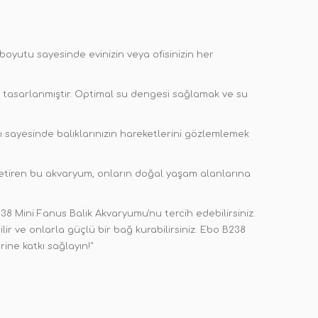
oyutu sayesinde evinizin veya ofisinizin her
e tasarlanmıştır. Optimal su dengesi sağlamak ve su
mı sayesinde balıklarınızın hareketlerini gözlemlemek
 getiren bu akvaryum, onların doğal yaşam alanlarına
38 Mini Fanus Balık Akvaryumu'nu tercih edebilirsiniz.
ir ve onlarla güçlü bir bağ kurabilirsiniz. Ebo B238
ine katkı sağlayın!"