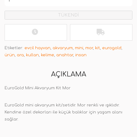
TÜKENDİ
Etiketler:
evcil hayvan
,
akvaryum
,
mini
,
mor
,
kit
,
eurogold
,
ürün
,
ara
,
kullan
,
kelime
,
anahtar
,
insan
AÇIKLAMA
EuroGold Mini Akvaryum Kit Mor
EuroGold mini akvaryum kit/setidir. Mor renkli ve ışıklıdır.
Kendine özel dekorları ile küçük balıklar için yaşam alanı
sağlar.