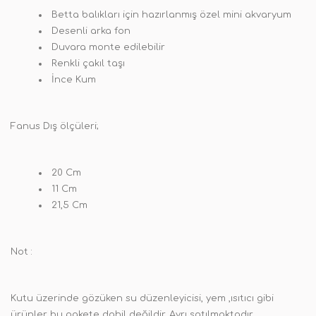
Betta balıkları için hazırlanmış özel mini akvaryum
Desenli arka fon
Duvara monte edilebilir
Renkli çakıl taşı
İnce Kum
Fanus Dış ölçüleri;
20 Cm
11 Cm
21,5 Cm
Not :
Kutu üzerinde gözüken su düzenleyicisi, yem ,ısıtıcı gibi
ürünler bu pakete dahil değildir. Ayrı satılmaktadır.