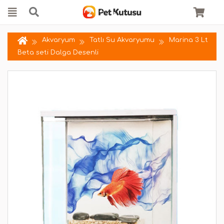
Akvaryum
Tatlı Su Akvaryumu
Marina 3 Lt
Beta seti Dalga Desenli