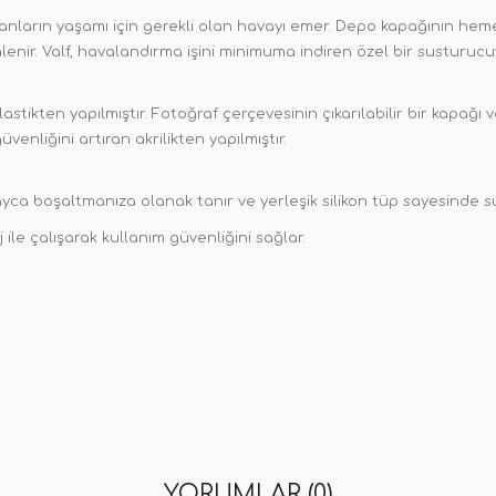
ların yaşamı için gerekli olan havayı emer. Depo kapağının hem
lenir. Valf, havalandırma işini minimuma indiren özel bir susturucu
tikten yapılmıştır. Fotoğraf çerçevesinin çıkarılabilir bir kapağı 
venliğini artıran akrilikten yapılmıştır.
olayca boşaltmanıza olanak tanır ve yerleşik silikon tüp sayesinde
 ile çalışarak kullanım güvenliğini sağlar.
YORUMLAR (0)