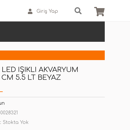
Giriş Yap
LED IŞIKLI AKVARYUM
 CM 5.5 LT BEYAZ
L
un
0028321
:
Stokta Yok