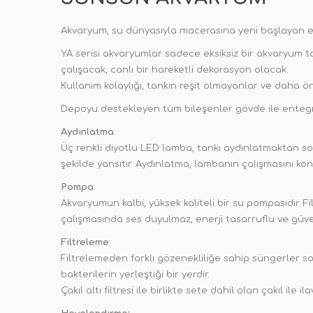
Akvaryum, su dünyasıyla macerasına yeni başlayan en
YA serisi akvaryumlar sadece eksiksiz bir akvaryum t
çalışacak, canlı bir hareketli dekorasyon olacak.
Kullanım kolaylığı, tankın reşit olmayanlar ve daha 
Depoyu destekleyen tüm bileşenler gövde ile entegr
Aydınlatma
:
Üç renkli diyotlu LED lamba, tankı aydınlatmaktan so
şekilde yansıtır. Aydınlatma, lambanın çalışmasını ko
Pompa
:
Akvaryumun kalbi, yüksek kaliteli bir su pompasıdır.
çalışmasında ses duyulmaz, enerji tasarruflu ve güven
Filtreleme
:
Filtrelemeden farklı gözenekliliğe sahip süngerler so
bakterilerin yerleştiği bir yerdir.
Çakıl altı filtresi ile birlikte sete dahil olan çakıl ile i