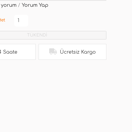
 yorum
/
Yorum Yap
det
TÜKENDİ
4 Saate
Ücretsiz Kargo