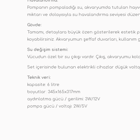
Havalandırma:
Pompanın pompaladığı su, akvaryumda tutulan hayvan
miktarı ve dolayısıyla su havalandırma seviyesi düzen
Gövde:
Tamamı, detaylara büyük özen gösterilerek estetik plas
koyabilirsiniz. Akvaryumun şeffaf duvarları, kullanım gü
Su değişim sistemi:
Vücudun özel bir su çıkışı vardır. Çıkış, akvaryumu k
Set içerisinde bulunan elektrikli cihazlar düşük voltaj
Teknik veri:
kapasite: 6 litre
boyutlar: 345x165x317mm
aydınlatma gücü / gerilimi: 3W/12V
pompa gücü / voltajı: 2W/5V