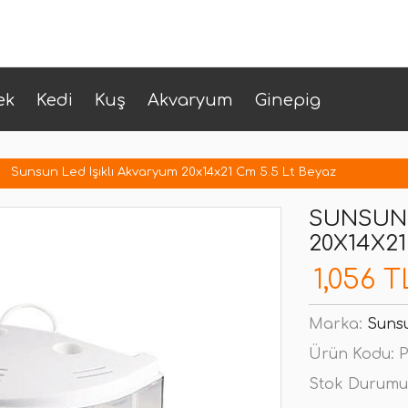
ek
Kedi
Kuş
Akvaryum
Ginepig
Sunsun Led Işıklı Akvaryum 20x14x21 Cm 5.5 Lt Beyaz
SUNSUN 
20X14X21
1,056 T
Marka:
Suns
Ürün Kodu:
P
Stok Durumu