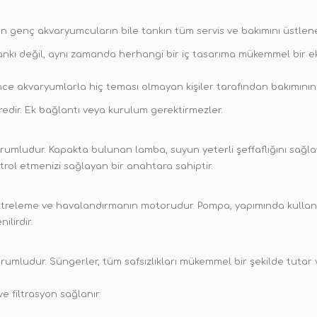
 genç akvaryumcuların bile tankın tüm servis ve bakımını üstleneb
ankı değil, aynı zamanda herhangi bir iç tasarıma mükemmel bir ek
önce akvaryumlarla hiç teması olmayan kişiler tarafından bakımının
edir. Ek bağlantı veya kurulum gerektirmezler.
rumludur. Kapakta bulunan lamba, suyun yeterli şeffaflığını sağlay
ntrol etmenizi sağlayan bir anahtara sahiptir.
 Filtreleme ve havalandırmanın motorudur. Pompa, yapımında kullan
ilirdir.
rumludur. Süngerler, tüm safsızlıkları mükemmel bir şekilde tutar
lave filtrasyon sağlanır.