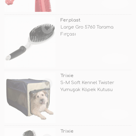
TÜKENDİ
Ferplast
Large Gro 5760 Tarama
Fırçası
TÜKENDİ
Trixie
S-M Soft Kennel Twister
Yumuşak Köpek Kutusu
50X52X76 Cm
TÜKENDİ
Trixie