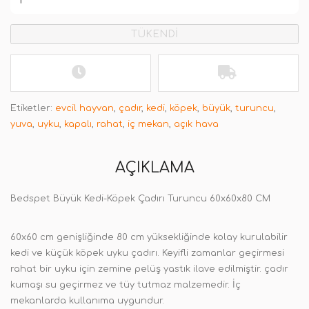
TÜKENDİ
Etiketler:
evcil hayvan
,
çadır
,
kedi
,
köpek
,
büyük
,
turuncu
,
yuva
,
uyku
,
kapalı
,
rahat
,
iç mekan
,
açık hava
AÇIKLAMA
Bedspet Büyük Kedi-Köpek Çadırı Turuncu 60x60x80 CM
60x60 cm genişliğinde 80 cm yüksekliğinde kolay kurulabilir
kedi ve küçük köpek uyku çadırı. Keyifli zamanlar geçirmesi
rahat bir uyku için zemine pelüş yastık ilave edilmiştir. çadır
kumaşı su geçirmez ve tüy tutmaz malzemedir. İç
mekanlarda kullanıma uygundur.