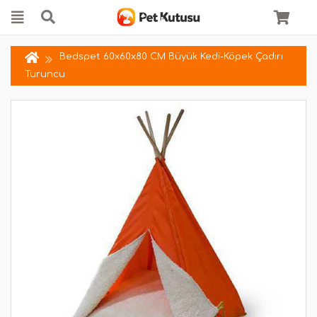
Bedspet 60x60x80 CM Büyük Kedi-Köpek Çadırı
Turuncu