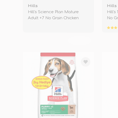
Hills
Hills
Hill's Science Plan Mature
Hill'
Adult +7 No Grain Chicken
No G
TÜKENDİ