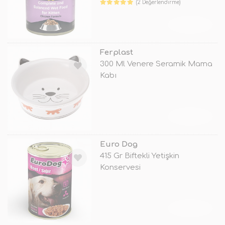
(2 Değerlendirme)
TÜKENDİ
Ferplast
300 Ml Venere Seramik Mama
Kabı
TÜKENDİ
Euro Dog
415 Gr Biftekli Yetişkin
Konservesi
TÜKENDİ