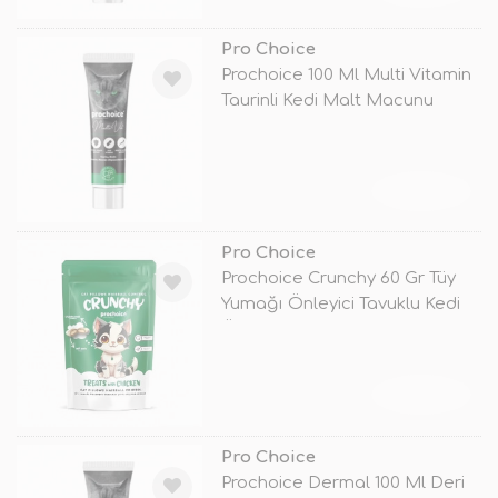
Pro Choice
Prochoice 100 Ml Multi Vitamin
Taurinli Kedi Malt Macunu
TÜKENDİ
Pro Choice
Prochoice Crunchy 60 Gr Tüy
Yumağı Önleyici Tavuklu Kedi
Ödü
TÜKENDİ
Pro Choice
Prochoice Dermal 100 Ml Deri