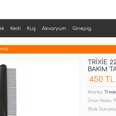
ek
Kedi
Kuş
Akvaryum
Ginepig
arağı
TRIXIE 2
BAKIM T
450 TL
Marka:
Trixie
Ürün Kodu:
P
Stok Durumu