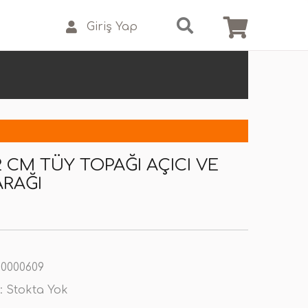
Giriş Yap
2 CM TÜY TOPAĞI AÇICI VE
ARAĞI
0000609
:
Stokta Yok