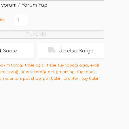
 yorum
/
Yorum Yap
det
TÜKENDİ
4 Saate
Ücretsiz Kargo
 bakım tarağı
,
trixie açıcı
,
trixie tüy topağı açıcı
,
evcil
kedi tarağı
,
köpek tarağı
,
pet grooming
,
tüy topak
an ürünleri
,
pet shop
,
pet bakım ürünleri
,
tüy bakımı