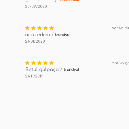
E**** I*******
/
23/09/2020
harika bi
arzu erken
/
21/01/2020
Harika ç
Betül gülpaşa
/
21/11/2019