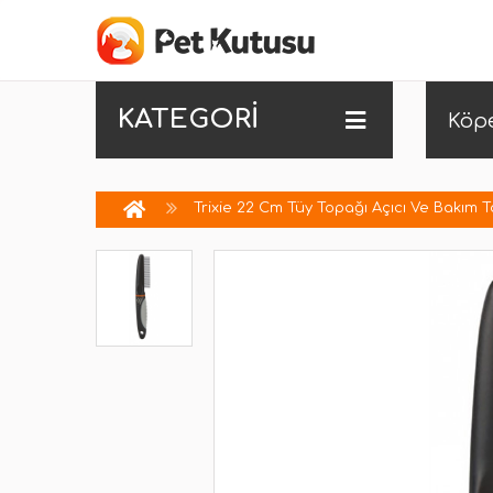
KATEGORİ
Köp
Trixie 22 Cm Tüy Topağı Açıcı Ve Bakım T