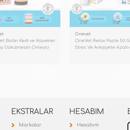
et
Onevet
t Biotin Kedi ve Köpekler
OneVet Relax Paste 50 G
Tüy Dökülmesini Önleyici
Stres Ve Anksiyete Azaltı
Kedi Ma
TÜKENDİ
TÜ
EKSTRALAR
HESABIM
Markalar
Hesabım