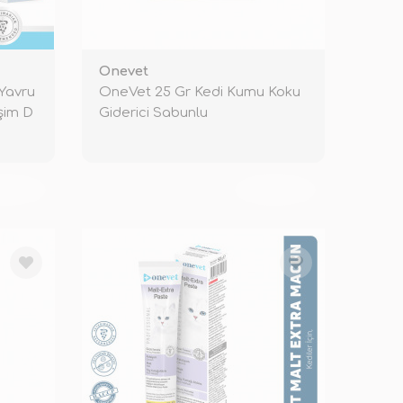
Onevet
Yavru
OneVet 25 Gr Kedi Kumu Koku
işim D
Giderici Sabunlu
KENDİ
TÜKENDİ