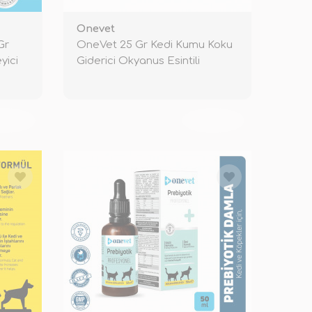
Onevet
Gr
OneVet 25 Gr Kedi Kumu Koku
yici
Giderici Okyanus Esintili
KENDİ
TÜKENDİ