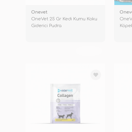
Onevet
Onev
OneVet 25 Gr Kedi Kumu Koku
OneVe
Giderici Pudra
Köpek
Kıkır
TÜKENDİ