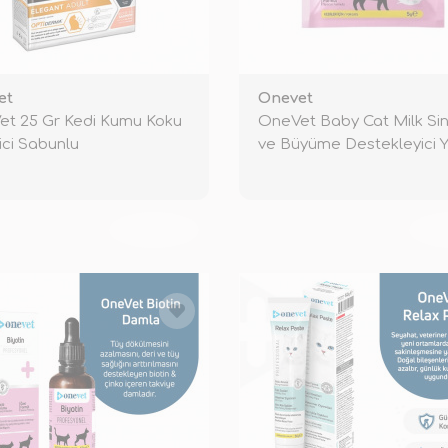
et
Onevet
t 25 Gr Kedi Kumu Koku
OneVet Baby Cat Milk Sin
ici Sabunlu
ve Büyüme Destekleyici Y
TÜKENDİ
TÜ