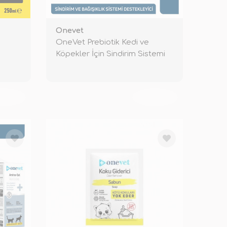
Onevet
e
OneVet Prebiotik Kedi ve
Köpekler İçin Sindirim Sistemi
Dest
KENDİ
TÜKENDİ