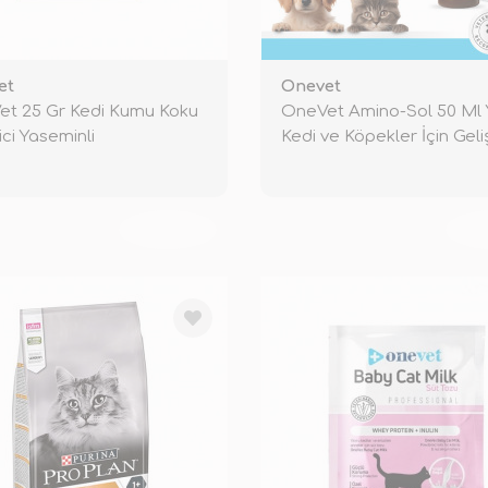
et
Onevet
t 25 Gr Kedi Kumu Koku
OneVet Amino-Sol 50 Ml 
ici Yaseminli
Kedi ve Köpekler İçin Gel
TÜKENDİ
TÜ