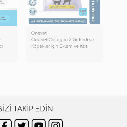
Onevet
r
OneVet Collagen 3 Gr Kedi ve
cı
Köpekler için Eklem ve Kas
Dest
KENDİ
TÜKENDİ
BIZI TAKIP EDIN