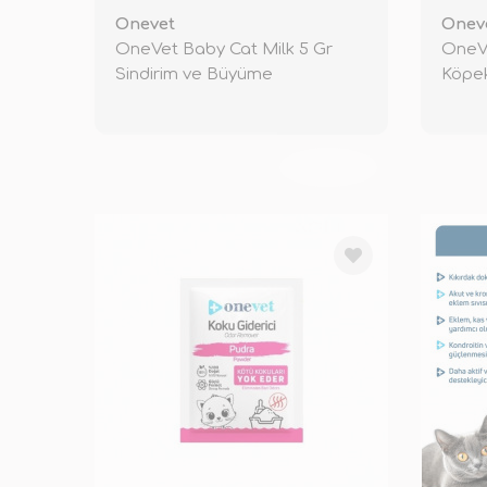
Onevet
Onev
OneVet Baby Cat Milk 5 Gr
OneVe
Sindirim ve Büyüme
Köpek
Destekleyici Ya
TÜKENDİ