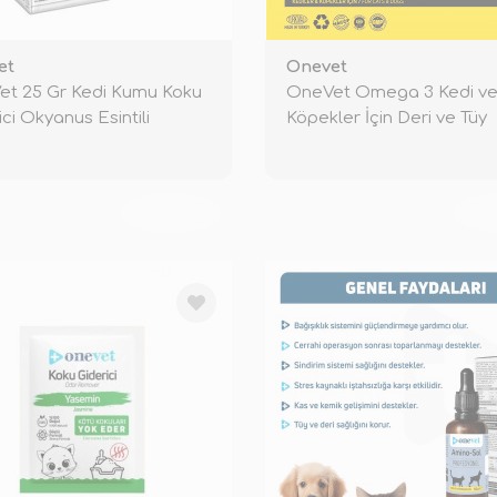
et
Onevet
t 25 Gr Kedi Kumu Koku
OneVet Omega 3 Kedi v
ici Okyanus Esintili
Köpekler İçin Deri ve Tüy
Sağlığı Des
TÜKENDİ
TÜ