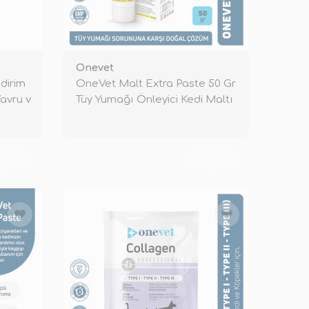
Onevet
dirim
OneVet Malt Extra Paste 50 Gr
avru v
Tüy Yumağı Önleyici Kedi Maltı
KENDİ
TÜKENDİ