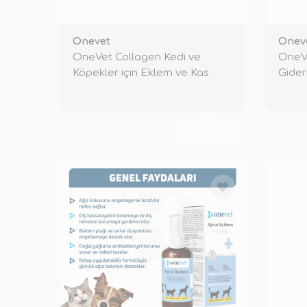
Onevet
Onev
OneVet Collagen Kedi ve
OneVe
Köpekler için Eklem ve Kas
Gider
Destekley
TÜKENDİ