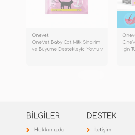
Onevet
Onev
OneVet Baby Cat Milk Sindirim
OneVe
ve Büyüme Destekleyici Yavru v
İçin 
TÜKENDİ
BILGILER
DESTEK
Hakkımızda
İletişim