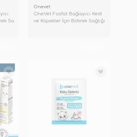
Onevet
yıcı
OneVet Fosfat Bağlayıcı Kedi
brek Sa
ve Köpekler İçin Böbrek Sağlığı
KENDİ
TÜKENDİ