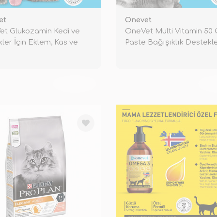
et
Onevet
t Glukozamin Kedi ve
OneVet Multi Vitamin 50 
ler İçin Eklem, Kas ve
Paste Bağışıklık Destekle
d
Ked
TÜKENDİ
TÜ