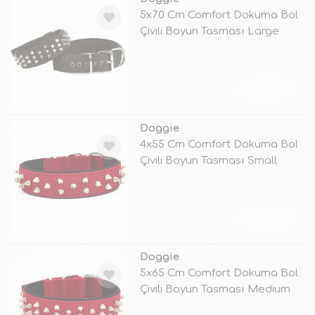
5x70 Cm Comfort Dokuma Bol
Çivili Boyun Tasması Large
Siyah
TÜKENDİ
Doggie
4x55 Cm Comfort Dokuma Bol
Çivili Boyun Tasması Small
Kırmız
TÜKENDİ
Doggie
5x65 Cm Comfort Dokuma Bol
Çivili Boyun Tasması Medium
Kırmı