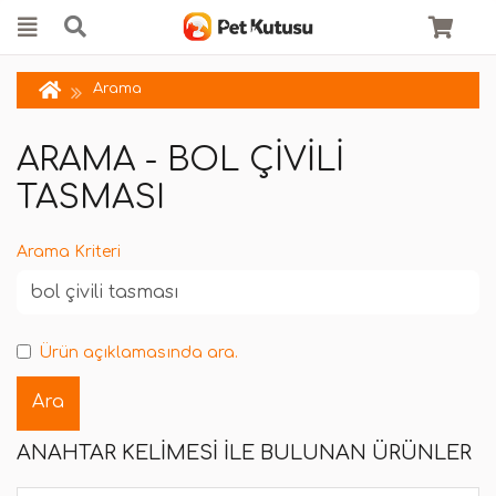
Arama
ARAMA - BOL ÇIVILI
TASMASI
Arama Kriteri
Ürün açıklamasında ara.
ANAHTAR KELIMESI ILE BULUNAN ÜRÜNLER