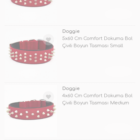
TÜKENDİ
Doggie
5x60 Cm Comfort Dokuma Bol
Çivili Boyun Tasması Small
Kırmız
TÜKENDİ
Doggie
4x60 Cm Comfort Dokuma Bol
Çivili Boyun Tasması Medium
Kırmı
TÜKENDİ