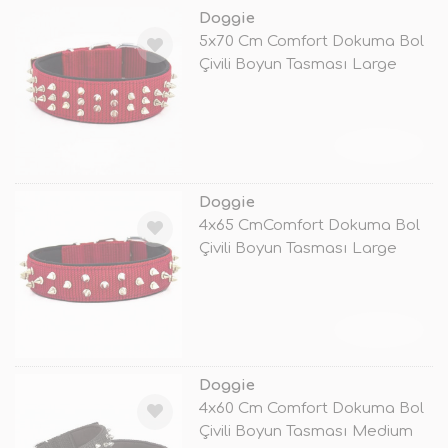
Doggie
5x70 Cm Comfort Dokuma Bol
Çivili Boyun Tasması Large
Kırmız
TÜKENDİ
Doggie
4x65 CmComfort Dokuma Bol
Çivili Boyun Tasması Large
Kırmız
TÜKENDİ
Doggie
4x60 Cm Comfort Dokuma Bol
Çivili Boyun Tasması Medium