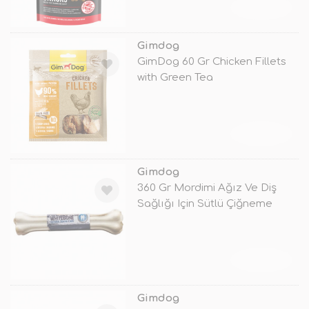
TÜKENDİ
Gimdog
GimDog 60 Gr Chicken Fillets
with Green Tea
TÜKENDİ
Gimdog
360 Gr Mordimi Ağız Ve Diş
Sağlığı Için Sütlü Çiğneme
Kemiği
TÜKENDİ
Gimdog