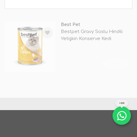
Best Pet
Bestpet Gravy Soslu Hindili
Yetişkin Konserve Kedi
Maması 85
TÜKENDİ