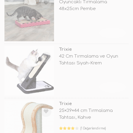
Oyuncaklı Tırmalama
48x25cm Pembe
TÜKENDİ
Trixie
42 Cm Tırmalama ve Oyun
Tahtası Siyah-Krem
TÜKENDİ
Trixie
25×39×44 cm Tırmalama
Tahtası, Kahve
(1 Değerlendirme)