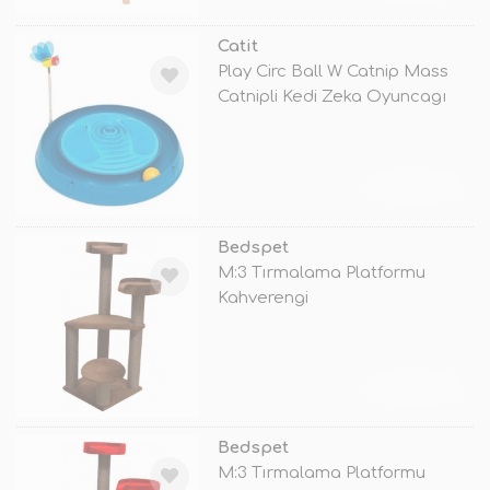
Catit
Play Circ Ball W Catnip Mass
Catnipli Kedi Zeka Oyuncagı
TÜKENDİ
Bedspet
M:3 Tırmalama Platformu
Kahverengi
TÜKENDİ
Bedspet
M:3 Tırmalama Platformu