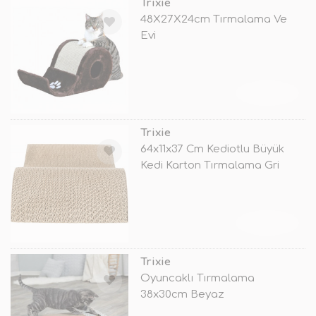
Trixie
48X27X24cm Tırmalama Ve
Evi
TÜKENDİ
Trixie
64x11x37 Cm Kediotlu Büyük
Kedi Karton Tırmalama Gri
TÜKENDİ
Trixie
Oyuncaklı Tırmalama
38x30cm Beyaz