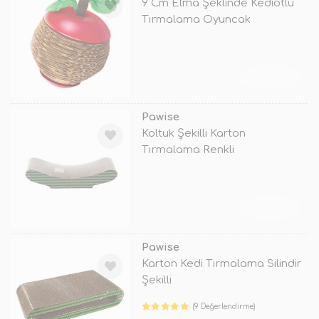
9 Cm Elma Şeklinde Kediotlu
Tırmalama Oyuncak
TÜKENDİ
Pawise
Koltuk Şekilli Karton
Tırmalama Renkli
TÜKENDİ
Pawise
Karton Kedi Tırmalama Silindir
Şekilli
(9 Değerlendirme)