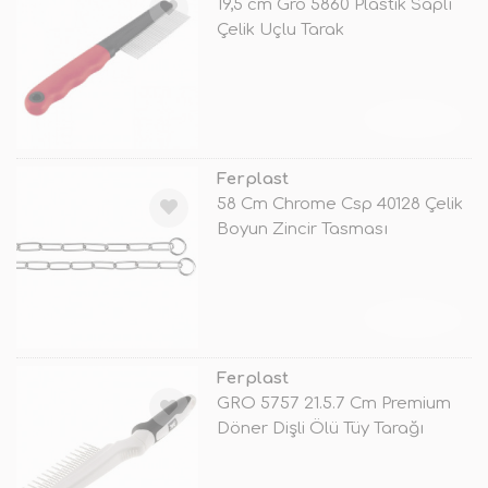
19,5 cm Gro 5860 Plastik Saplı
Çelik Uçlu Tarak
TÜKENDİ
Ferplast
58 Cm Chrome Csp 40128 Çelik
Boyun Zincir Tasması
TÜKENDİ
Ferplast
GRO 5757 21.5.7 Cm Premium
Döner Dişli Ölü Tüy Tarağı