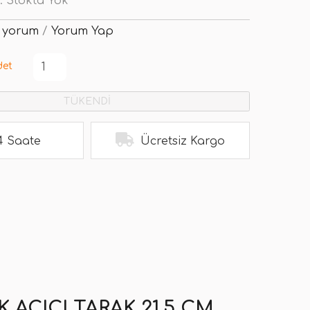
:
Stokta Yok
 yorum
/
Yorum Yap
det
TÜKENDİ
4 Saate
Ücretsiz Kargo
AÇICI TARAK 21.5 CM