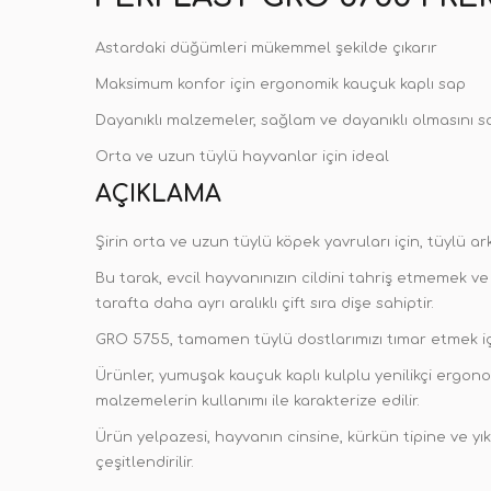
Astardaki düğümleri mükemmel şekilde çıkarır
Maksimum konfor için ergonomik kauçuk kaplı sap
Dayanıklı malzemeler, sağlam ve dayanıklı olmasını s
Orta ve uzun tüylü hayvanlar için ideal
AÇIKLAMA
Şirin orta ve uzun tüylü köpek yavruları için, tüylü 
Bu tarak, evcil hayvanınızın cildini tahriş etmemek ve
tarafta daha ayrı aralıklı çift sıra dişe sahiptir.
GRO 5755, tamamen tüylü dostlarımızı tımar etmek içi
Ürünler, yumuşak kauçuk kaplı kulplu yenilikçi ergo
malzemelerin kullanımı ile karakterize edilir.
Ürün yelpazesi, hayvanın cinsine, kürkün tipine ve yı
çeşitlendirilir.