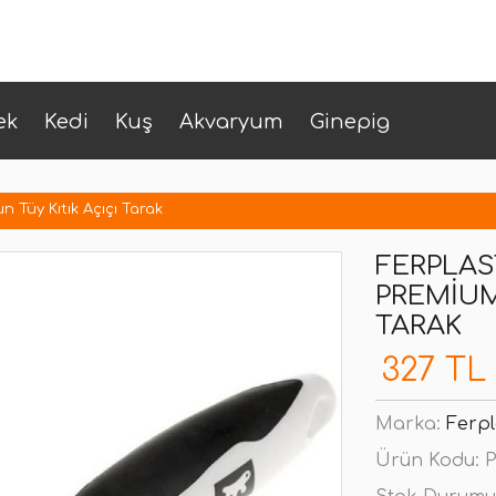
ek
Kedi
Kuş
Akvaryum
Ginepig
 Tüy Kıtık Açıçı Tarak
FERPLAS
PREMIUM
TARAK
327 TL
Marka:
Ferpl
Ürün Kodu:
P