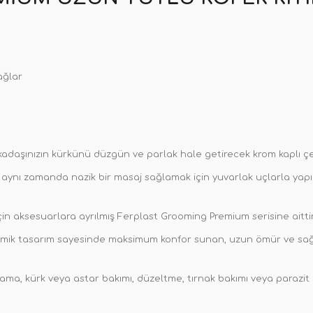
ağlar
arkadaşınızın kürkünü düzgün ve parlak hale getirecek krom kaplı çe
 aynı zamanda nazik bir masaj sağlamak için yuvarlak uçlarla yapılm
n aksesuarlara ayrılmış Ferplast Grooming Premium serisine aittir
nomik tasarım sayesinde maksimum konfor sunan, uzun ömür ve sağla
kama, kürk veya astar bakımı, düzeltme, tırnak bakımı veya parazit 