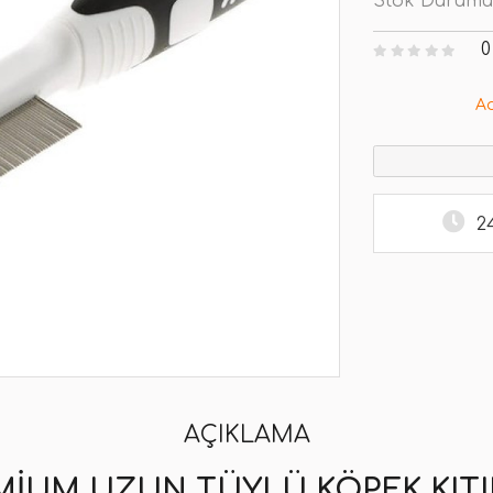
Stok Durumu
0
A
2
AÇIKLAMA
MIUM UZUN TÜYLÜ KÖPEK KITIK 