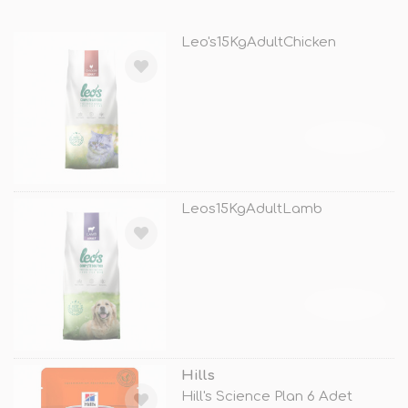
Leo's15KgAdultChicken
TÜKENDİ
Leos15KgAdultLamb
TÜKENDİ
Hills
Hill's Science Plan 6 Adet