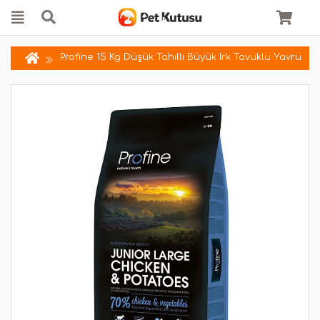
Profine 15 Kg Düşük Tahıllı Büyük Irk Tavuklu Yavru