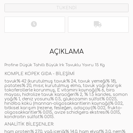
TÜKENDİ
AÇIKLAMA
Profine Düşük Tahıllı Büyük Irk Tavuklu Yavru 15 Kg
KOMPLE KÖPEK GIDA - BİLEŞİMİ
tavuk% 42 (kurutulmuş tavuk% 24, tavuk yemeği% 18),
patates% 20, mısır, kurutulmuş elma, tavuk yağı (karışık
tokoferollerle korunmuş, E vitamini kaynağı)% 6, bira
mayası, hidrolize tavuk karaciğeri% 2, % 1.5 karides, somon
yağı% 1, deniz yosunu% 0.5, glukozamin sülfat% 0.025,
hindiba kökü (mannan-oligosakkaritlerin kaynağı)% 0.02,
bitkisel karışım (rezene, fesleğen, adaçayı)% 0.02, frukto-
oligosakkaritler% 0.015, avize schidigera ekstresi% 0.015,
kondroitin sülfat% 0.015.
ANALİTİK BİLEŞENLER:
ham protein% 27.0, yağ içeriği% 14.0, ham elyaf% 3.0, nem%