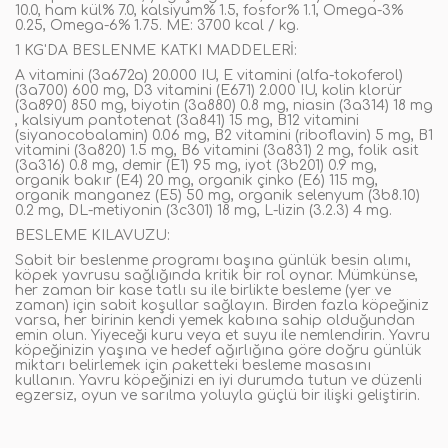
10.0, ham kül% 7.0, kalsiyum% 1.5, fosfor% 1.1, Omega-3%
0.25, Omega-6% 1.75. ME: 3700 kcal / kg.
1 KG'DA BESLENME KATKI MADDELERİ:
A vitamini (3a672a) 20.000 IU, E vitamini (alfa-tokoferol)
(3a700) 600 mg, D3 vitamini (E671) 2.000 IU, kolin klorür
(3a890) 850 mg, biyotin (3a880) 0.8 mg, niasin (3a314) 18 mg
, kalsiyum pantotenat (3a841) 15 mg, B12 vitamini
(siyanocobalamin) 0.06 mg, B2 vitamini (riboflavin) 5 mg, B1
vitamini (3a820) 1.5 mg, B6 vitamini (3a831) 2 mg, folik asit
(3a316) 0.8 mg, demir (E1) 95 mg, iyot (3b201) 0.9 mg,
organik bakır (E4) 20 mg, organik çinko (E6) 115 mg,
organik manganez (E5) 50 mg, organik selenyum (3b8.10)
0.2 mg, DL-metiyonin (3c301) 18 mg, L-lizin (3.2.3) 4 mg.
BESLEME KILAVUZU:
Sabit bir beslenme programı başına günlük besin alımı,
köpek yavrusu sağlığında kritik bir rol oynar. Mümkünse,
her zaman bir kase tatlı su ile birlikte besleme (yer ve
zaman) için sabit koşullar sağlayın. Birden fazla köpeğiniz
varsa, her birinin kendi yemek kabına sahip olduğundan
emin olun. Yiyeceği kuru veya et suyu ile nemlendirin. Yavru
köpeğinizin yaşına ve hedef ağırlığına göre doğru günlük
miktarı belirlemek için paketteki besleme masasını
kullanın. Yavru köpeğinizi en iyi durumda tutun ve düzenli
egzersiz, oyun ve sarılma yoluyla güçlü bir ilişki geliştirin.