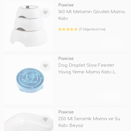
Pawise
160 Ml Melamin Gövdeli Mama
Kabı
(11 Değerlendirme)
TÜKENDİ
Pawise
Dog Droplet Slow Feeder
Yavaş Yeme Mama Kabı-L
TÜKENDİ
Pawise
250 Ml Seramik Mama ve Su
Kabı Beyaz